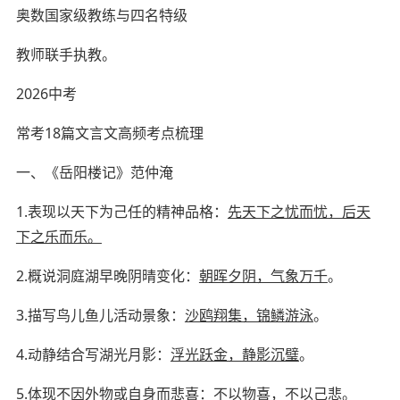
奥数国家级教练与四名特级
教师
联手执教。
2026中考
常考
18篇文言文
高频考点梳理
一、
《
岳阳楼记
》
范仲淹
1.
表现以天下为己任的精神品格：
先天下之忧而忧，后天
下之乐而乐。
2.
概说洞庭湖早晚阴晴变化：
朝晖夕阴，气象万千
。
3.
描写鸟儿鱼儿活动景象：
沙鸥翔集，锦鳞游泳
。
4.
动静结合写湖光月影：
浮光跃金，静影沉璧
。
5.
体现不因外物或自身而悲喜：
不以物喜，不以己悲
。