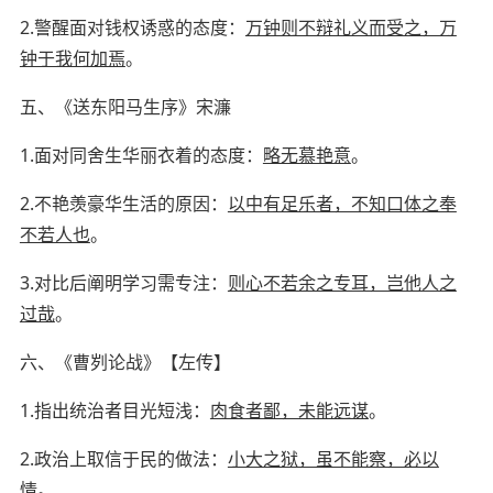
2.
警醒面对钱权诱惑的态度：
万钟则不辩礼义而受之，万
钟于我何加焉
。
五、《送东阳马生序》
宋濂
1.
面对同舍生华丽衣着的态度：
略无慕艳意
。
2.
不艳羡豪华生活的原因：
以中有足乐者，不知口体之奉
不若人也
。
3.
对比后阐明学习需专注：
则心不若余之专耳，岂他人之
过哉
。
六、《曹刿论战》
【
左传
】
1.
指出统治者目光短浅：
肉食者鄙，未能远谋
。
2.
政治上取信于民的做法：
小大之狱，虽不能察，必以
情
。