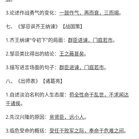
3.
论述作战勇气的变化：
一鼓作气，再而衰，三而竭
。
七、《邹忌讽齐王纳谏》
【
战国策
】
1.
齐王纳谏
“令初下”的局面：
群臣进谏，门庭若市
。
2.
邹忌类比得出的结论：
王之蔽甚矣
。
3.
描写进言场面的句子：
群臣进谏，门庭若市
。
八、《出师表》
【
诸葛亮
】
1.
自述淡泊名利的人生态度：
苟全性命于乱世，不求闻达
于诸侯
。
2.
先汉兴隆的原因：
亲贤臣，远小人
。
3.
临危受命的概括：
受任于败军之际，奉命于危难之间
。