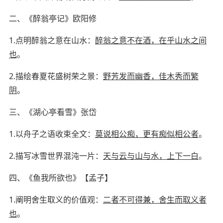
二、《醉翁亭记》
欧阳修
1.
点明醉翁之意在山水：
醉翁之意不在酒，在乎山水之间
也
。
2.
描绘春夏花盛树荣之景：
野芳发而幽香，佳木秀而繁
阴
。
三、《湖心亭看雪》
张岱
1.
以舟子之语收束全文：
莫说相公痴，更有痴似相公者
。
2.
描写冰雪世界混沌一片：
天与云与山与水，上下一白
。
四、《鱼我所欲也》
【
孟子
】
1.
阐明舍生取义的价值观：
二者不可得兼，舍生而取义者
也
。