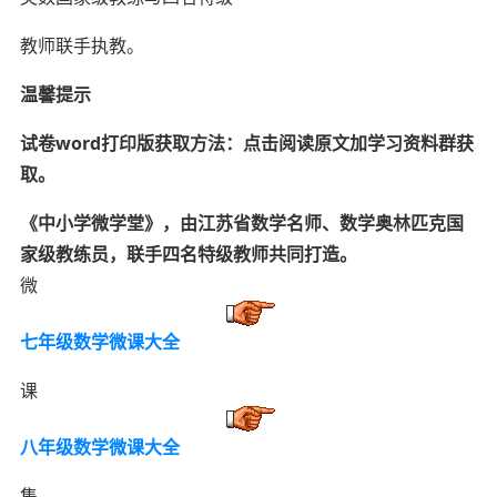
教师
联手执教。
温馨提示
试卷word打印版获取方法：
点击阅读原文加学习资料群获
取
。
《中小学微学堂
》，
由
江苏省数学名师、数学奥林匹克
国
家级教练员
，
联手四名特级教师共同打造
。
微
七年级数学微课大全
课
八年级数学微课大全
集