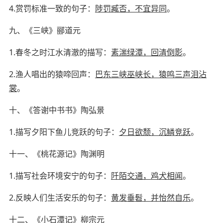
4.
赏罚标准一致的句子：
陟罚臧否，不宜异同
。
九、《三峡》
郦道元
1.
春冬之时江水清澈的描写：
素湍绿潭，回清倒影
。
2.
渔人唱出的猿啼回声：
巴东三峡巫峡长，猿鸣三声泪沾
裳
。
十、《答谢中书书》
陶弘景
1.
描写夕阳下鱼儿竞跃的句子：
夕日欲颓，沉鳞竞跃
。
十一、《桃花源记》
陶渊明
1.
描写社会环境安宁的句子：
阡陌交通，鸡犬相闻
。
2.
反映人们生活安乐的句子：
黄发垂髫，并怡然自乐
。
十二、《小石潭记》
柳宗元