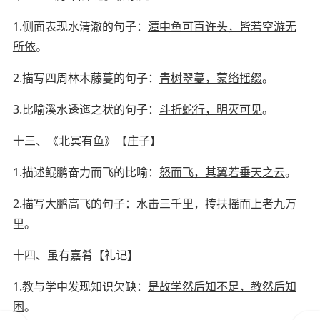
1.
侧面表现水清澈的句子：
潭中鱼可百许头，皆若空游无
所依
。
2.
描写四周林木藤蔓的句子：
青树翠蔓，蒙络摇缀
。
3.
比喻溪水逶迤之状的句子：
斗折蛇行，明灭可见
。
十三、《北冥有鱼》
【
庄子
】
1.
描述鲲鹏奋力而飞的比喻：
怒而飞，其翼若垂天之云
。
2.
描写大鹏高飞的句子：
水击三千里，抟扶摇而上者九万
里
。
十四、虽有嘉肴
【
礼记
】
1.
教与学中发现知识欠缺：
是故学然后知不足，教然后知
困
。