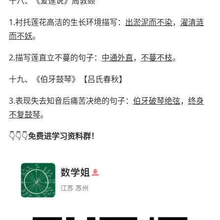
十八、《爱莲说》
周敦颐
1.
衬托莲花高洁的生长环境描写：
出淤泥而不染
，
濯清涟
而不妖
。
2.
描写莲直立不蔓的句子：
中通外直
，
不蔓不枝
。
十九、《伯牙鼓琴》
【
吕氏春秋
】
3.
表现失去知音后痛苦决绝的句子：
伯牙破琴绝弦
，
终身
不复鼓琴
。
👇
👇👇
免费进
学习资料群
！