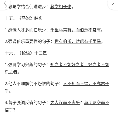
2.
教与学结合促进进步：
教学相长也
。
十五、《马说》
韩愈
1.
感慨人才多而伯乐少：
千里马常有，而伯乐不常有
。
2.
强调伯乐重要性的句子：
世有伯乐，然后有千里马
。
十六、《论语》十二章
1.
强调学习兴趣的句子：
知之者不如好之者，好之者不如
乐之者
。
2.
他人不理解仍不怨恨的句子：
人不知而不愠，不亦君子
乎
。
3.
曾子强调反省的句子：
为人谋而不忠乎
？
与朋友交而不
信乎
？