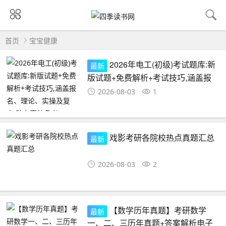
首页
宝宝健康
2026年电工(初级)考试题库:新
最新
版试题+免费解析+考试技巧,涵盖报
名、理论、实操及复审,助力高效备
2026-08-03
1
考!
戏影考研️各院校热点真题汇总
最新
2026-08-03
2
【数学历年真题】考研数学
最新
一、二、三历年真题+答案解析电子