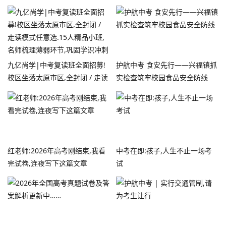
九亿尚学|中考复读班全面招募!
护航中考 食安先行——兴福镇抓
校区坐落太原市区,全封闭 / 走读
实检查筑牢校园食品安全防线
模式任意选.15人精品小班,名师
梳理薄弱环节,巩固学识冲刺佳
绩!
红老师:2026年高考刚结束,我看
中考在即:孩子,人生不止一场考
完试卷,连夜写下这篇文章
试