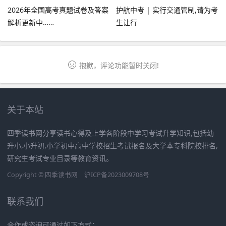
2026年全国高考真题试卷及答案
护航中考 | 实行交通管制,请为考
解析更新中……
生让行
抱歉，评论功能暂时关闭!
关于本站
四季读书网分享读书心得及上学各阶段中学习考试升学知识,包括幼
升小,小升初,小学初中高中学校招生考试报名及大学本专科院校排名,
研究生考试专业目录等教育资讯。
Copyright ©
四季读书网
沪ICP备2023009708号
联系我们
合作或咨询可通过如下方式：