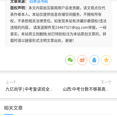
文章来源：
四季读书网
版权声明：
本文内容由互联网用户自发贡献，该文观点仅代
表作者本人。本站仅提供信息存储空间服务，不拥有所有
权，不承担相关法律责任。如发现本站有涉嫌抄袭侵权/违法
违规的内容， 请发送邮件至23467321@qq.com举报，一经
查实，本站将立刻删除;如已特别标注为本站原创文章的，转
载时请以链接形式注明文章出处，谢谢！
上一个
下一个
九亿尚学|中考复读班全面招募!校区坐落太原市区,全封闭 / 走读模式任意选.15人精品小班,名师梳理薄弱环节,巩固学识冲刺佳绩!
山西:中考分数不够普高线,选复读还是读职中(中专)?
相关文章