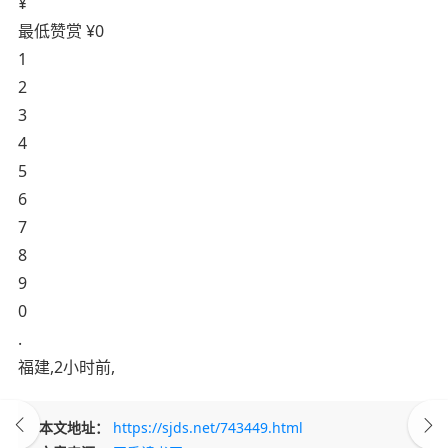
¥
最低赞赏 ¥0
1
2
3
4
5
6
7
8
9
0
.
福建
,
2小时前
,
本文地址：
https://sjds.net/743449.html