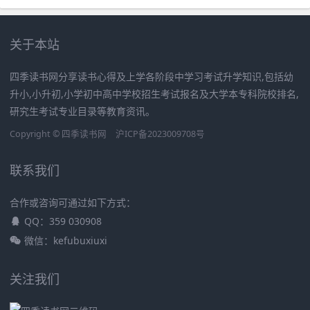
关于本站
四季读书网分享读书心得及上学各阶段中学习考试升学知识,包括幼
升小,小升初,小学初中高中学校招生考试报名及大学本专科院校排名,
研究生考试专业目录等教育资讯。
Copyright ©
四季读书网
沪ICP备2023009708号
联系我们
合作或咨询可通过如下方式：
QQ：359 030908
微信：kefubuxiuxi
关注我们