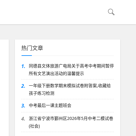
热门文章
1.
同德县文体旅游广电局关于高考中考期间暂停
所有文艺演出活动的温馨提示
2.
一年级下册数学期末模拟试卷附答案,收藏给
孩子练习检测
3.
中考最后一课主题班会
4.
浙江省宁波市鄞州区2026年5月中考二模试卷
(社会)