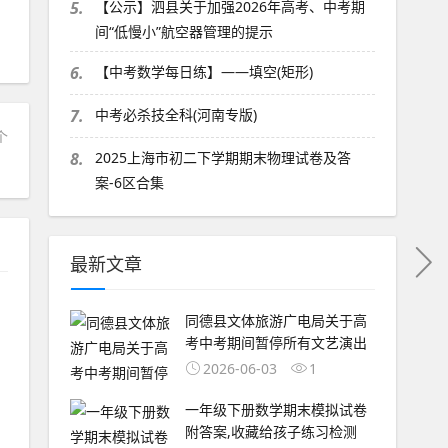
5.
【公示】泗县关于加强2026年高考、中考期
间“低慢小”航空器管理的提示
6.
【中考数学每日练】——填空(矩形)
7.
中考必杀技全科(河南专版)
个
8.
2025上海市初二下学期期末物理试卷及答
？
案-6区合集
最新文章
同德县文体旅游广电局关于高
考中考期间暂停所有文艺演出
2026-06-03
1
一年级下册数学期末模拟试卷
附答案,收藏给孩子练习检测