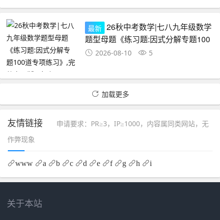
26秋中考数学|七八九年级数学
最新
题型母题《练习题:因式分解专题100
道专项练习》,完整电子版可打印
2026-08-10
5
加载更多
友情链接
申请要求：PR≥3，IP≥1000，内容属同类网站，无
作弊现象
www
a
b
c
d
e
f
g
h
i
关于本站