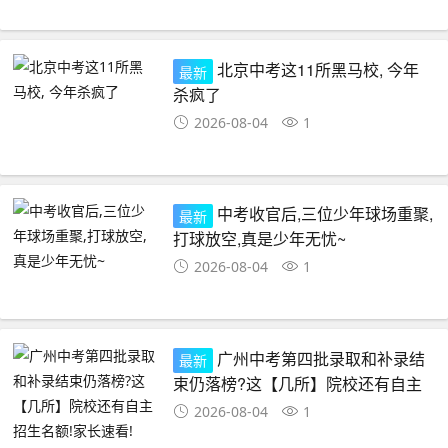
北京中考这11所黑马校, 今年
最新
杀疯了
2026-08-04
1
中考收官后,三位少年球场重聚,
最新
打球放空,真是少年无忧~
2026-08-04
1
广州中考第四批录取和补录结
最新
束仍落榜?这【几所】院校还有自主
招生名额!家长速看!
2026-08-04
1