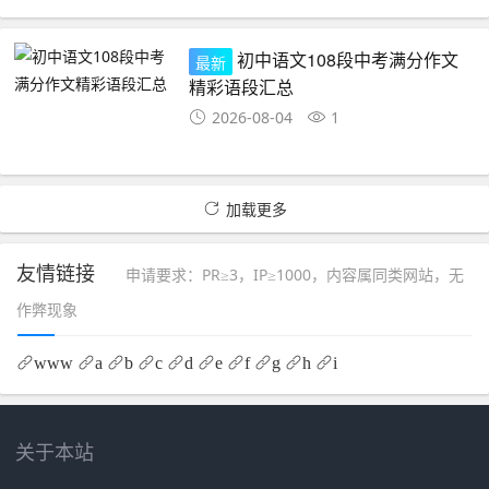
初中语文108段中考满分作文
最新
精彩语段汇总
2026-08-04
1
加载更多
友情链接
申请要求：PR≥3，IP≥1000，内容属同类网站，无
作弊现象
www
a
b
c
d
e
f
g
h
i
关于本站