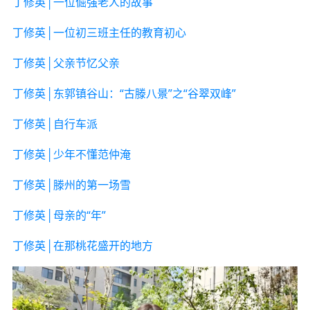
丁修英│一位倔强老人的故事
丁修英│一位初三班主任的教育初心
丁修英│父亲节忆父亲
丁修英│东郭镇谷山：“古滕八景”之“谷翠双峰”
丁修英│自行车派
丁修英│少年不懂范仲淹
丁修英│滕州的第一场雪
丁修英│母亲的“年”
丁修英│在那桃花盛开的地方