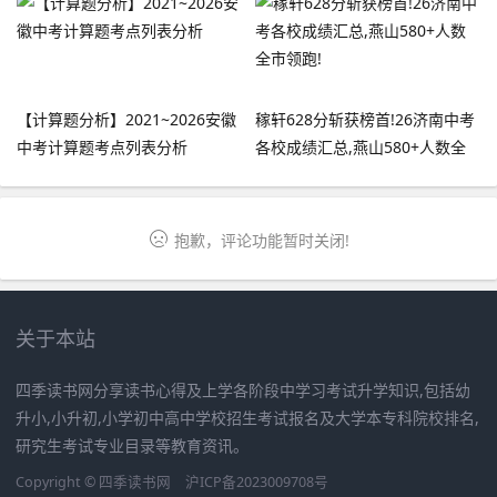
【计算题分析】2021~2026安徽
稼轩628分斩获榜首!26济南中考
中考计算题考点列表分析
各校成绩汇总,燕山580+人数全
市领跑!
抱歉，评论功能暂时关闭!
关于本站
四季读书网分享读书心得及上学各阶段中学习考试升学知识,包括幼
升小,小升初,小学初中高中学校招生考试报名及大学本专科院校排名,
研究生考试专业目录等教育资讯。
Copyright ©
四季读书网
沪ICP备2023009708号