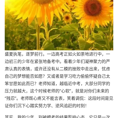
盛夏执笔，逐梦前行。一边高考正如火如荼地进行中，一
边初三的少年在紧张地备考中。看着少年们凝神聚力的严
肃认真的表情，或许还没有从二模的挫败中走出来，忧虑
自己的梦想能否如愿？又或者是学习吃力偷偷怀疑自己太
笨甘愿如此而已？老师
知道，越临近中考，
大部分同学
的
压力就越大
，这个时候老师的
“心软”，就是对你们未来的
“残忍”。老师既心疼又不能言表，
笑着调侃：这
段时间
是见
证你
们
沉下心踏实努力学
、
逆风追赶的时刻
！
其
实，
我的少年，别被模考的结果影响心态，它只是一次