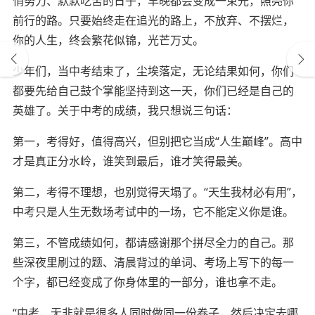
悄努力、默默吃苦的日子，早晚都会变成一束光，照亮你
前行的路。只要始终走在追光的路上，不放弃、不摆烂，
你的人生，终会繁花似锦，光芒万丈。
少年们，当中考结束了，尘埃落定，无论结果如何，你们
都要先给自己鼓个掌能坚持到这一天，你们已经是自己的
英雄了。关于中考的成绩，我只想说三句话：
第一，考得好，值得高兴，但别把它当成
“人生巅峰”。高中
才是真正分水岭，谁笑到最后，谁才笑得最美。
第二，考得不理想，也别觉得天塌了。
“天生我材必有用”，
中考只是人生无数场考试中的一场，它不能定义你是谁。
第三，不管成绩如何，都请感谢那个拼尽全力的自己。那
些深夜里刷过的题、清晨背过的单词、考场上写下的每一
个字，都已经变成了你身体里的一部分，谁也拿不走。
“
中考，无非就是很多人同时做
同
一份卷子，然后决定去哪