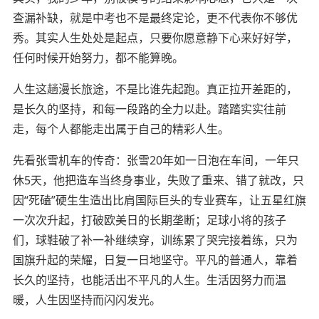
查漏补缺，就是中考也不是最终定论，更不代表你不够优
秀。
其实人生处处是起点，只要你愿意静下
心来
好好学，
任何时候开始努力，都不
能
算晚。
人生这趟漫长旅途，不是比谁先起跑。真正拉开差距的，
是长久的坚持，和每一段路的全力以赴。踏踏实实往前
走，每个人都能走出属于自己的精彩人生。
先看张雪机车的传奇：张雪
20年如一日泡在车间，一年只
休5天，他把造车当终身事业，失败了重来、错了就改，只
因“死磕”硬生生造出比肩国际巨头的专业赛车
，
让五星红旗
一次次升起，打破欧美日的长期垄断
；
足球小将的孩子
们，球鞋破了补一补继续穿，训练累了哭完接着练，
只
为
国旗升起的荣耀
，
日复一日
地
坚守
。
平凡的普通人，靠着
长久的坚持，也能活出不平凡的人生。生活因努力而温
暖，人生因坚持而闪闪发光。