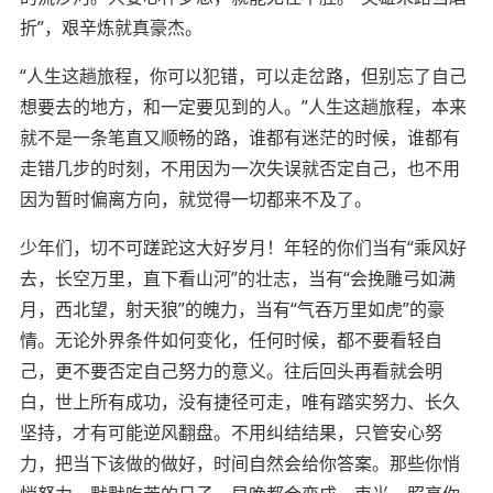
折”，艰辛炼就真豪杰。
“
人生这趟旅程，你可以犯错，可以走岔路，但别忘了自己
想要去的地方，和一定要见到的人
。
”
人生这趟旅程，本来
就不是一条笔直又顺畅的路
，
谁都有迷茫的时候，谁都有
走错几步的时刻，不用因为一次失误就否定自己，也不用
因为暂时偏离方向，就觉得一切都来不及了。
少年
们，切不可蹉跎这大好岁月！
年轻的你们
当有
“乘风好
去，长空万里，直下看山河”的壮志，当有“会挽雕弓如满
月，西北望，射天狼”的魄力，当有“气吞万里如虎”的豪
情。无论外界条件如何变化，
任何时候，都不要看轻自
己，更不要否定自己努力的意义。往后回头再看就会明
白，世上所有成功，没有捷径可走
，
唯有踏实努力、长久
坚持，才有可能逆风翻盘。不用纠结结果，只管安心努
力，把当下该做的做好，时间自然会给你答案。那些你悄