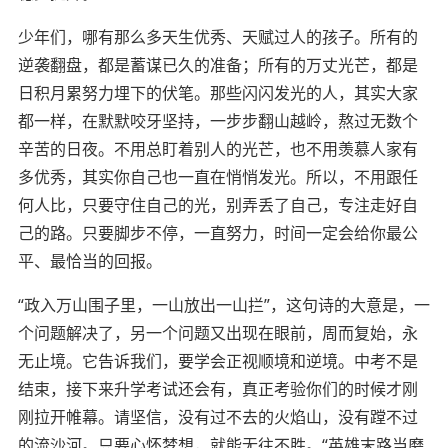
少年们，
哪有那么多天生优秀、天赋过人的孩子
。
所有的
逆袭翻盘，都是蓄谋已久的准备；所有的万丈光芒，都是
日积月累努力埋下的伏笔。
那些闪闪发光的人，其实
大家
都一样，在默默咬牙坚持，一步步翻山越岭，熬过无数个
辛苦的日夜。不用总盯着别人的光芒，也不用羡慕人
家
有
多优秀，其实你自己也一直在悄悄发光。所以，不用跟任
何人比，只要守住自己的光，别弄丢了自己，专注走好自
己的路。只要脚步不停，一直努力，时间一定会给你最公
平、最
恰当
的回报。
“政入万山围子里，一山放出一山拦”
，这句诗的
大意是，一
个问题解决了，另一个问题又出现在眼前，周而复始，永
无止境。它告诉我们，要学会正视顺境和逆境。
中考不是
结束，
接下来
升学考试还会有，
真正考验你们的时候才刚
刚拉开帷幕。
请坚信，没有过不去的火焰山，没有
蹚
不过
的流沙河。只要心怀梦想，就能无往不胜。
“英雄末路当磨