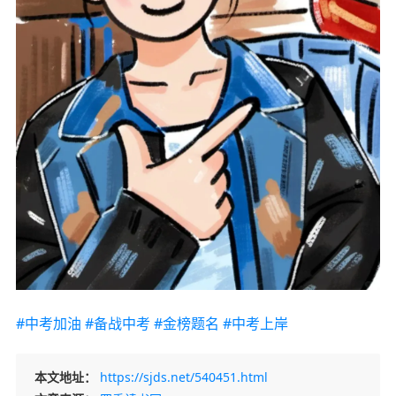
#中考加油
#备战中考
#金榜题名
#中考上岸
本文地址：
https://sjds.net/540451.html