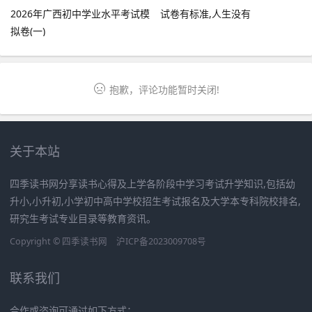
2026年广西初中学业水平考试模
试卷有标准,人生没有
拟卷(一)
抱歉，评论功能暂时关闭!
关于本站
四季读书网分享读书心得及上学各阶段中学习考试升学知识,包括幼
升小,小升初,小学初中高中学校招生考试报名及大学本专科院校排名,
研究生考试专业目录等教育资讯。
Copyright ©
四季读书网
沪ICP备2023009708号
联系我们
合作或咨询可通过如下方式：