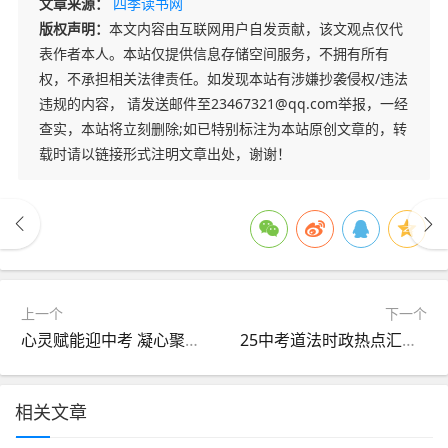
文章来源：
四季读书网
版权声明：
本文内容由互联网用户自发贡献，该文观点仅代
表作者本人。本站仅提供信息存储空间服务，不拥有所有
权，不承担相关法律责任。如发现本站有涉嫌抄袭侵权/违法
违规的内容， 请发送邮件至23467321@qq.com举报，一经
查实，本站将立刻删除;如已特别标注为本站原创文章的，转
载时请以链接形式注明文章出处，谢谢！
上一个
下一个
心灵赋能迎中考 凝心聚力赴前程|12355青少年服务站走进阎良区关山初级中学
25中考道法时政热点汇总！15个押题考点！
相关文章