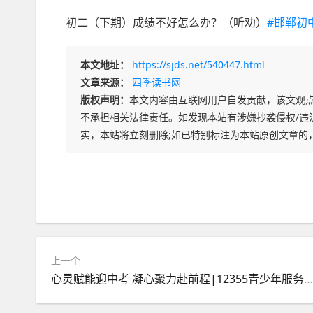
初二（下期）成绩不好怎么办？
（听劝）
#邯郸初
本文地址：
https://sjds.net/540447.html
文章来源：
四季读书网
版权声明：
本文内容由互联网用户自发贡献，该文观
不承担相关法律责任。如发现本站有涉嫌抄袭侵权/违法违规
实，本站将立刻删除;如已特别标注为本站原创文章的
上一个
心灵赋能迎中考 凝心聚力赴前程|12355青少年服务站走进阎良区关山初级中学