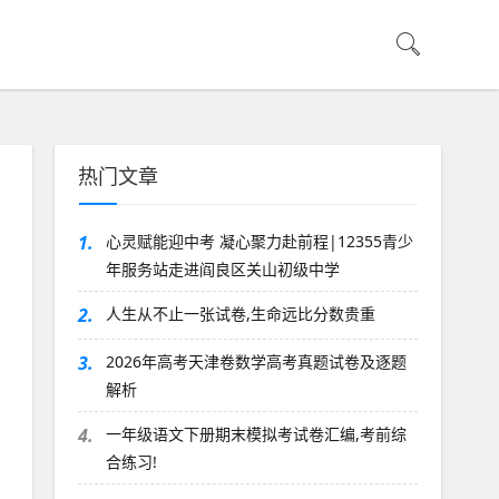
热门文章
1.
心灵赋能迎中考 凝心聚力赴前程|12355青少
年服务站走进阎良区关山初级中学
2.
人生从不止一张试卷,生命远比分数贵重
3.
2026年高考天津卷数学高考真题试卷及逐题
解析
4.
一年级语文下册期末模拟考试卷汇编,考前综
合练习!