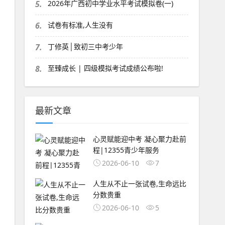
5.
2026年广西初中学业水平考试模拟卷(一)
6.
试卷有标准,人生没有
7.
丁修英│致初三中考少年
8.
至臻成长 | 四级模拟考试成绩公布啦!
最新文章
心灵赋能迎中考 凝心聚力赴前
程|12355青少年服务
2026-06-10
7
人生从不止一张试卷,生命远比
分数贵重
2026-06-10
5