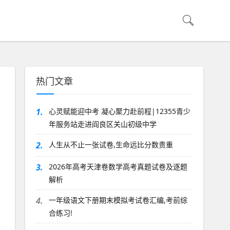
热门文章
1.
心灵赋能迎中考 凝心聚力赴前程|12355青少
年服务站走进阎良区关山初级中学
2.
人生从不止一张试卷,生命远比分数贵重
3.
2026年高考天津卷数学高考真题试卷及逐题
解析
4.
一年级语文下册期末模拟考试卷汇编,考前综
合练习!