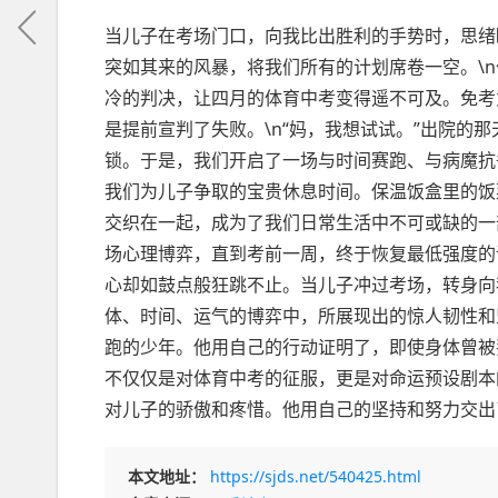
当儿子在考场门口，向我比出胜利的手势时，思绪
突如其来的风暴，将我们所有的计划席卷一空。\n
冷的判决，让四月的体育中考变得遥不可及。免考
是提前宣判了失败。\n“妈，我想试试。”出院的
锁。于是，我们开启了一场与时间赛跑、与病魔抗
我们为儿子争取的宝贵休息时间。保温饭盒里的饭
交织在一起，成为了我们日常生活中不可或缺的一
场心理博弈，直到考前一周，终于恢复最低强度的
心却如鼓点般狂跳不止。当儿子冲过考场，转身向
体、时间、运气的博弈中，所展现出的惊人韧性和
跑的少年。他用自己的行动证明了，即使身体曾被
不仅仅是对体育中考的征服，更是对命运预设剧本
对儿子的骄傲和疼惜。他用自己的坚持和努力交出
本文地址：
https://sjds.net/540425.html