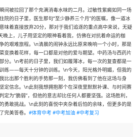
瞬间被拉回了那个充满消毒水味的二月。过敏性紫癜如同一场
住院的日子里，医生那句“至少静养三个月”的医嘱，像一道冰
意味着直接放弃20分，那对于我们追逐的重点高中来说，无疑
那天晚上，儿子用坚定的眼神看着我，仿佛在对抗着命运的枷
争的艰难旅程。\n清晨的闹钟永远比原来晚响一个小时，那是
菜变换着花样，每一口都是对他的爱与期望。中药汤与西药片
部分。\n考前的日子里，我们如履薄冰，每一次的复查都是一
训练——每天十分钟的训练。\n今天，阳光格外明媚，但我的
我比出那个胜利的手势那一刻，我仿佛看到了他在这场与身
坚定信念。\n此刻我想拥抱那个在深夜里默默补课、与时间赛
判定为“脆弱”，但他的意志却比任何人都要坚强。这场胜利，
的勇敢挑战。\n此刻的喜悦中夹杂着后怕的余味，但更多的是
了完美答卷。
#体育中考
#中考加油
#中考复习