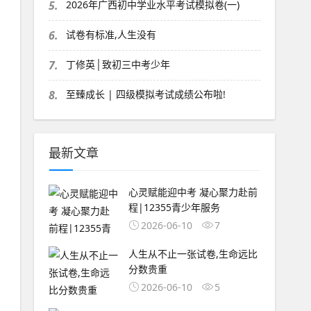
5.
2026年广西初中学业水平考试模拟卷(一)
6.
试卷有标准,人生没有
7.
丁修英│致初三中考少年
8.
至臻成长 | 四级模拟考试成绩公布啦!
最新文章
心灵赋能迎中考 凝心聚力赴前
程|12355青少年服务
2026-06-10
7
人生从不止一张试卷,生命远比
分数贵重
2026-06-10
5