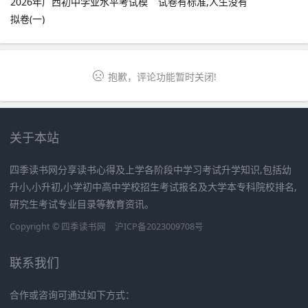
2026年广西初中学业水平考试模
试卷有标准,人生没有
拟卷(一)
抱歉，评论功能暂时关闭!
关于本站
四季读书网分享读书心得及上学各阶段中学习考试升学知识,包括幼
升小,小升初,小学初中高中学校招生考试报名及大学本专科院校排名,
研究生考试专业目录等教育资讯。
Copyright ©
四季读书网
沪ICP备2023009708号
联系我们
合作或咨询可通过如下方式：