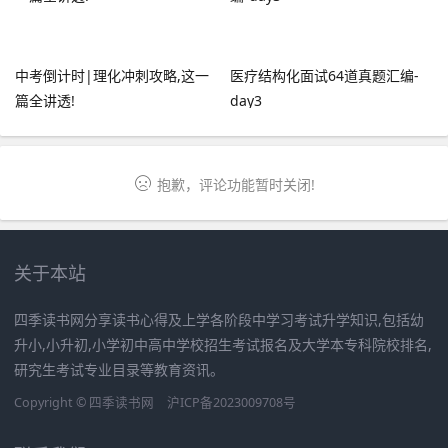
中考倒计时|理化冲刺攻略,这一
医疗结构化面试64道真题汇编-
篇全讲透!
day3
抱歉，评论功能暂时关闭!
关于本站
四季读书网分享读书心得及上学各阶段中学习考试升学知识,包括幼
升小,小升初,小学初中高中学校招生考试报名及大学本专科院校排名,
研究生考试专业目录等教育资讯。
Copyright ©
四季读书网
沪ICP备2023009708号