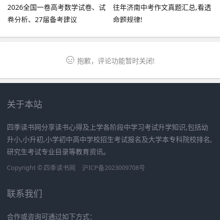
2026全国一卷高考数学试卷、试
往年济南中考作文真题汇总,看透
卷分析、27届备考建议
命题规律!
抱歉，评论功能暂时关闭!
关于本站
四季读书网分享读书心得及上学各阶段中学习考试升学知识,包括幼
升小,小升初,小学初中高中学校招生考试报名及大学本专科院校排名,
研究生考试专业目录等教育资讯。
Copyright ©
四季读书网
沪ICP备2023009708号
联系我们
合作或咨询可通过如下方式：