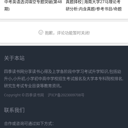
中考英语选词填空专题突破(第48
真题择校|海南大学27马理论考
期)
研分析:内含真题/参考书目/命题
特点/择校建议
抱歉，评论功能暂时关闭!
关于本站
四季读书网分享读书心得及上学各阶段中学习考试升学知识,包括幼
升小,小升初,小学初中高中学校招生考试报名及大学本专科院校排名,
研究生考试专业目录等教育资讯。
Copyright ©
四季读书网
沪ICP备2023009708号
联系我们
合作或咨询可通过如下方式：