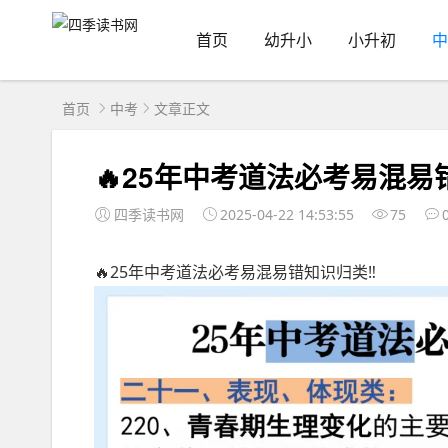
首页
幼升小
小升初
中
首页
中考
文章正文
🔥25年中考道法必考易混易
四季读书网
2025-04-22 14:53:55
75
🔥25年中考道法必考易混易错知识归类‼️