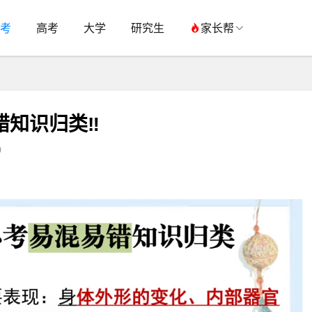
考
高考
大学
研究生
家长帮
错知识归类‼️
0