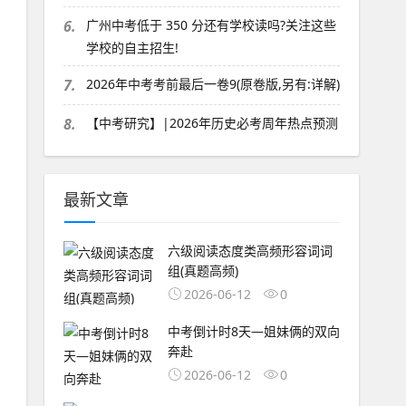
6.
广州中考低于 350 分还有学校读吗?关注这些
学校的自主招生!
7.
2026年中考考前最后一卷9(原卷版,另有:详解)
8.
【中考研究】|2026年历史必考周年热点预测
最新文章
六级阅读态度类高频形容词词
组(真题高频)
2026-06-12
0
中考倒计时8天—姐妹俩的双向
奔赴
2026-06-12
0