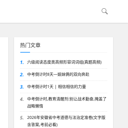
热门文章
1.
六级阅读态度类高频形容词词组(真题高频)
2.
中考倒计时8天—姐妹俩的双向奔赴
3.
中考倒计时1天 | 相信相信的力量
4.
中考倒计时,教育清醒剂:别让战术勤奋,掩盖了
战略懒惰
5.
2026年安徽省中考道德与法治定准卷(文字版
含答案,考前必看)