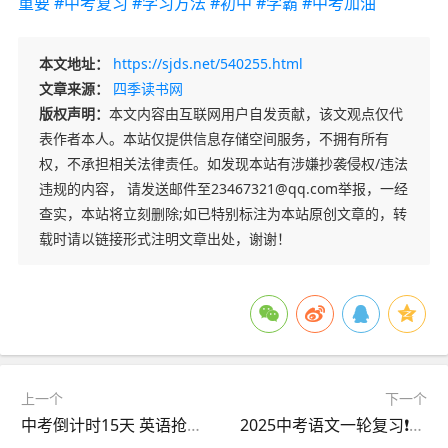
重要
#中考复习
#学习方法
#初中
#学霸
#中考加油
本文地址：
https://sjds.net/540255.html
文章来源：
四季读书网
版权声明：
本文内容由互联网用户自发贡献，该文观点仅代
表作者本人。本站仅提供信息存储空间服务，不拥有所有
权，不承担相关法律责任。如发现本站有涉嫌抄袭侵权/违法
违规的内容， 请发送邮件至23467321@qq.com举报，一经
查实，本站将立刻删除;如已特别标注为本站原创文章的，转
载时请以链接形式注明文章出处，谢谢！
上一个
下一个
中考倒计时15天 英语抢分技巧
2025中考语文一轮复习❗️背就完了 🔥|||