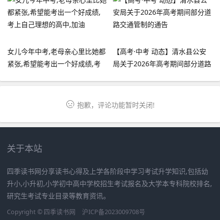
练,成绩自然而然提升
女儿今年中考,老母亲心里比她都
【高考·中考 动态】清水县公安
紧张,希望能考出一个好成绩,考
局关于2026年高考期间部分道路
上自己理想的高中,加油
交通管制的通告
抱歉，评论功能暂时关闭!
关于本站
四季读书网分享读书心得及上学各阶段中学习考试升学知识,包括幼
升小,小升初,小学初中高中学校招生考试报名及大学本专科院校排名,
研究生考试专业目录等教育资讯。
Copyright ©
四季读书网
沪ICP备2023009708号