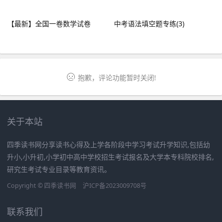
【最新】全国一卷数学试卷
中考语法填空题专练(3)
抱歉，评论功能暂时关闭!
关于本站
四季读书网分享读书心得及上学各阶段中学习考试升学知识,包括幼
升小,小升初,小学初中高中学校招生考试报名及大学本专科院校排名,
研究生考试专业目录等教育资讯。
Copyright ©
四季读书网
沪ICP备2023009708号
联系我们