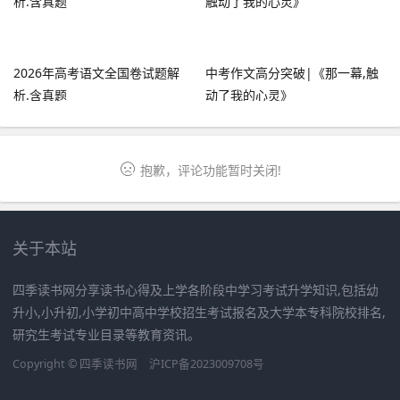
2026年高考语文全国卷试题解
中考作文高分突破|《那一幕,触
析.含真题
动了我的心灵》
抱歉，评论功能暂时关闭!
关于本站
四季读书网分享读书心得及上学各阶段中学习考试升学知识,包括幼
升小,小升初,小学初中高中学校招生考试报名及大学本专科院校排名,
研究生考试专业目录等教育资讯。
Copyright ©
四季读书网
沪ICP备2023009708号