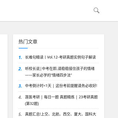
热门文章
1.
长难句精读丨Vol.12-考研真题实例句子解读
2.
听校长说|中考在即,请稳稳接住孩子的情绪
——家长必学的“情绪四步法”
3.
中考倒计时<1天 | 这份考前提醒请务必收好!
4.
莲医考研 | 每日一题 真题精炼 | 23考研真题
(第32题)
5.
真题汇总!上交、北航、西交、厦大、国科大