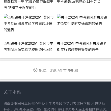
揭西县第一中学:凝心聚力备战中
中考来袭,沉稳静心,自有光芒
考 护航学子逐梦前行
五祖镇关于净化2026年黄冈市中
关于2026年中考期间对白沙镇老
考期间思源实验学校周边环境的
街实行临时交通管制的通告
通告
抱歉，评论功能暂时关闭!
关于本站
四季读书网分享读书心得及上学各阶段中学习考试升学知识,包括幼
升小,小升初,小学初中高中学校招生考试报名及大学本专科院校排名,