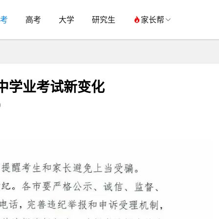
考
高考
大学
研究生
家长帮
初中学业考试新变化
0