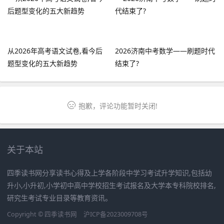
从2026年高考语文试卷,看今后
2026济南中考数学——刷题时代
题型变化的五大新趋势
结束了?
抱歉，评论功能暂时关闭!
关于本站
四季读书网分享读书心得及上学各阶段中学习考试升学知识,包括幼
升小,小升初,小学初中高中学校招生考试报名及大学本专科院校排名,
研究生考试专业目录等教育资讯。
Copyright ©
四季读书网
沪ICP备2023009708号