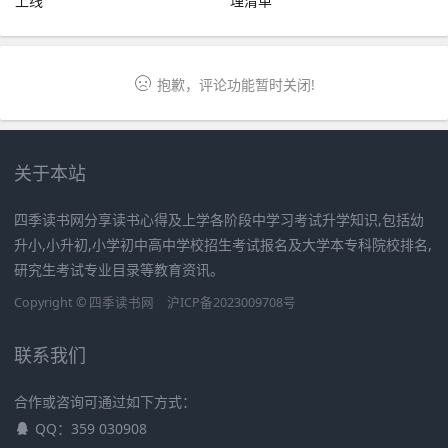
上线
理清单
抱歉，评论功能暂时关闭!
关于本站
四季读书网分享读书心得及上学各阶段中学习考试升学知识,包括幼
升小,小升初,小学初中高中学校招生考试报名及大学本专科院校排名,
研究生考试专业目录等教育资讯。
Copyright ©
四季读书网
沪ICP备2023009708号
联系我们
合作或咨询可通过如下方式：
QQ：359 030908