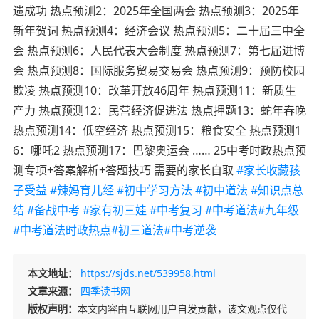
遗成功 热点预测2：2025年全国两会 热点预测3：2025年
新年贺词 热点预测4：经济会议 热点预测5：二十届三中全
会 热点预测6：人民代表大会制度 热点预测7：第七届进博
会 热点预测8：国际服务贸易交易会 热点预测9：预防校园
欺凌 热点预测10：改革开放46周年 热点预测11：新质生
产力 热点预测12：民营经济促进法 热点押题13：蛇年春晚
热点预测14：低空经济 热点预测15：粮食安全 热点预测1
6：哪吒2 热点预测17：巴黎奥运会 …… 25中考时政热点预
测专项+答案解析+答题技巧 需要的家长自取
#家长收藏孩
子受益
#辣妈育儿经
#初中学习方法
#初中道法
#知识点总
结
#备战中考
#家有初三娃
#中考复习
#中考道法
#九年级
#中考道法时政热点
#初三道法
#中考逆袭
本文地址：
https://sjds.net/539958.html
文章来源：
四季读书网
版权声明：
本文内容由互联网用户自发贡献，该文观点仅代