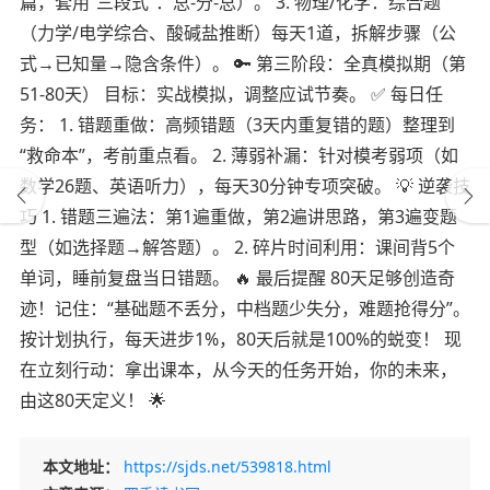
篇，套用“三段式”：总-分-总）。 3. 物理/化学：综合题
（力学/电学综合、酸碱盐推断）每天1道，拆解步骤（公
式→已知量→隐含条件）。 🔑 第三阶段：全真模拟期（第
51-80天） 目标：实战模拟，调整应试节奏。 ✅ 每日任
务： 1. 错题重做：高频错题（3天内重复错的题）整理到
“救命本”，考前重点看。 2. 薄弱补漏：针对模考弱项（如
数学26题、英语听力），每天30分钟专项突破。 💡 逆袭技
巧 1. 错题三遍法：第1遍重做，第2遍讲思路，第3遍变题
型（如选择题→解答题）。 2. 碎片时间利用：课间背5个
单词，睡前复盘当日错题。 🔥 最后提醒 80天足够创造奇
迹！记住：“基础题不丢分，中档题少失分，难题抢得分”。
按计划执行，每天进步1%，80天后就是100%的蜕变！ 现
在立刻行动：拿出课本，从今天的任务开始，你的未来，
由这80天定义！ 🌟
本文地址：
https://sjds.net/539818.html