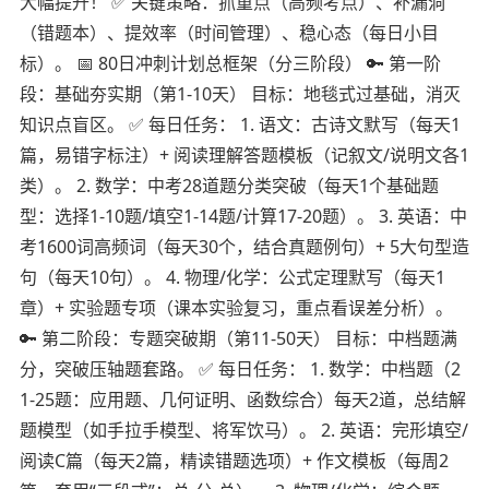
大幅提升！ ✅ 关键策略：抓重点（高频考点）、补漏洞
（错题本）、提效率（时间管理）、稳心态（每日小目
标）。 📅 80日冲刺计划总框架（分三阶段） 🔑 第一阶
段：基础夯实期（第1-10天） 目标：地毯式过基础，消灭
知识点盲区。 ✅ 每日任务： 1. 语文：古诗文默写（每天1
篇，易错字标注）+ 阅读理解答题模板（记叙文/说明文各1
类）。 2. 数学：中考28道题分类突破（每天1个基础题
型：选择1-10题/填空1-14题/计算17-20题）。 3. 英语：中
考1600词高频词（每天30个，结合真题例句）+ 5大句型造
句（每天10句）。 4. 物理/化学：公式定理默写（每天1
章）+ 实验题专项（课本实验复习，重点看误差分析）。
🔑 第二阶段：专题突破期（第11-50天） 目标：中档题满
分，突破压轴题套路。 ✅ 每日任务： 1. 数学：中档题（2
1-25题：应用题、几何证明、函数综合）每天2道，总结解
题模型（如手拉手模型、将军饮马）。 2. 英语：完形填空/
阅读C篇（每天2篇，精读错题选项）+ 作文模板（每周2