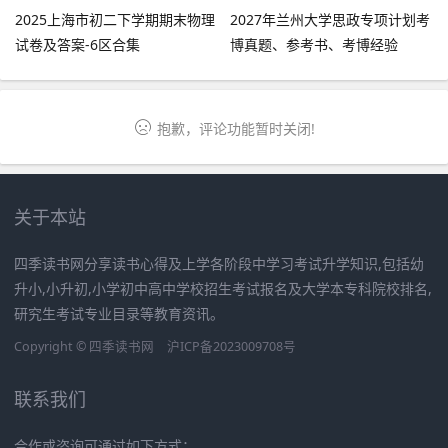
2025上海市初二下学期期末物理
2027年兰州大学思政专项计划考
试卷及答案-6区合集
博真题、参考书、考博经验
抱歉，评论功能暂时关闭!
关于本站
四季读书网分享读书心得及上学各阶段中学习考试升学知识,包括幼
升小,小升初,小学初中高中学校招生考试报名及大学本专科院校排名,
研究生考试专业目录等教育资讯。
Copyright ©
四季读书网
沪ICP备2023009708号
联系我们
合作或咨询可通过如下方式：