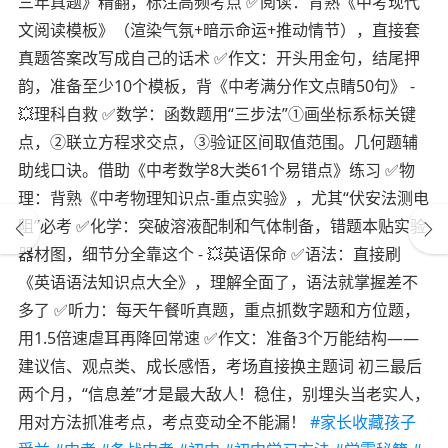
三年真题》精翻，标注高频考点 ✅阅读：背熟《中考现代
文阅读模板》（渲染气氛+暗示命运+推动情节），直接套
真题答案改写成自己的话术 ✅作文：开头用金句，结尾押
韵，准备至少10个模板，背《中考满分作文点睛50句》 -
💥理科自救 ✅数学：函数题用“三步法”①画坐标系标关键
点，②联立方程求交点，③验证区间取值范围。几何题辅
助线口诀。借助《中考数学8大类61个易错点》练习 ✅物
理：背熟《中考物理知识点-重点实验》，尤其“伏安法测电
阻”必考 ✅化学：突破溶液配制和气体制备，错题本贴实验
器材图，细节分全靠这个 - 💥英语保命 ✅语法：直接刷
《英语语法知识点大全》，理解全面了，语法就掌握差不
多了 ✅听力：每天午餐听真题，重点抓数字题和方位题，
用1.5倍速虐耳再降回常速 ✅作文：准备3个万能结构——
建议信、观点类、成长感悟，考场直接换主题词 初三最后
两个月，“信息差”才是最大敌人！稳住，别埋头当老实人，
用对方法抓准考点，考点变动全不能漏！
#家长收藏孩子