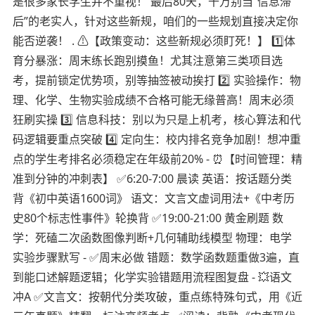
是很多家长学生并不重视！ 最后80天，千万别当“信息滞
后”的老实人，针对这些新规，咱们的一些规划直接决定你
能否逆袭！ . ⚠【政策变动：这些新规必须盯死！】 1️⃣体
育分暴涨：周末练长跑别摸鱼！尤其注意第三类项目选
考，提前锁定优势项，别等抽签被动挨打 2️⃣ 实验操作：物
理、化学、生物实验成绩不合格可能无缘普高！周末必须
狂刷实操 3️⃣ 信息科技：别以为只是上机考，核心算法和代
码逻辑要重点突破 4️⃣ 定向生：校内排名竞争加剧！想冲重
点的学生考排名必须稳定在年级前20% - ⏰【时间管理：精
准到分钟的冲刺表】 ✅6:20-7:00 晨读 英语：按话题分类
背《初中英语1600词》 语文：文言文虚词用法+《中考历
史80个标志性事件》轮换背 ✅19:00-21:00 黄金刷题 数
学：死磕二次函数图像判断+几何辅助线模型 物理：电学
实验步骤默写 - ✅周末必做 错题：数学函数题重做3遍，直
到能口述解题逻辑；化学实验错题用流程图复盘 - 💥语文
冲A ✅文言文：按朝代分类攻破，重点练特殊句式，用《近