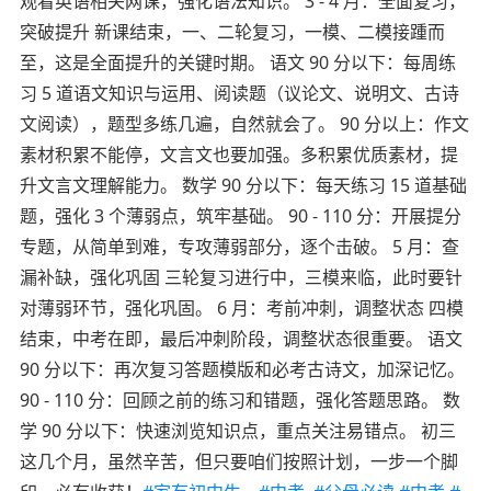
观看英语相关网课，强化语法知识。
3 - 4 月：全面复习，
突破提升
新课结束，一、二轮复习，一模、二模接踵而
至，这是全面提升的关键时期。
语文 90 分以下：每周练
习 5 道语文知识与运用、阅读题（议论文、说明文、古诗
文阅读），题型多练几遍，自然就会了。 90 分以上：作文
素材积累不能停，文言文也要加强。多积累优质素材，提
升文言文理解能力。
数学 90 分以下：每天练习 15 道基础
题，强化 3 个薄弱点，筑牢基础。 90 - 110 分：开展提分
专题，从简单到难，专攻薄弱部分，逐个击破。
5 月：查
漏补缺，强化巩固
三轮复习进行中，三模来临，此时要针
对薄弱环节，强化巩固。
6 月：考前冲刺，调整状态
四模
结束，中考在即，最后冲刺阶段，调整状态很重要。
语文
90 分以下：再次复习答题模版和必考古诗文，加深记忆。
90 - 110 分：回顾之前的练习和错题，强化答题思路。
数
学 90 分以下：快速浏览知识点，重点关注易错点。
初三
这几个月，虽然辛苦，但只要咱们按照计划，一步一个脚