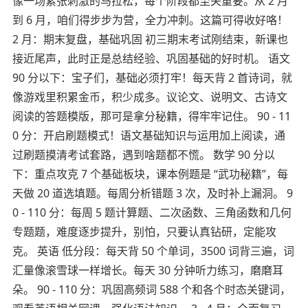
像一场紧张刺激的马拉松，每个阶段都至关重要。从 2 月
到 6 月，咱们得步步为营，全力冲刺。这篇可得收好咯！
2 月：期末复盘，基础巩固
初三期末考试刚结束，新课也
接近尾声，此时正是总结经验、巩固基础的好时机。
语文
90 分以下：宝子们，基础必须打牢！每天背 2 首诗词，就
像游戏里积累金币，积少成多。议论文、说明文、古诗文
阅读的答题模版，那可是拿分秘籍，得牢牢记住。 90 - 11
0 分：开启刷题模式！语文基础知识与运用加上阅读，通
过刷题摸清考试套路，遇到啥题都不慌。
数学 90 分以
下：重点攻克 7 个基础板块，课本例题是 “武功秘籍”，每
天做 20 道选填题。每周分析错题 3 次，及时补上漏洞。 9
0 - 110 分：每周 5 题计算题、二次函数、三角函数和几何
专题题，难度逐步提升，别怕，只要认真钻研，定能攻
克。
英语 低分段：每天背 50 个单词，3500 词背三遍，词
汇量像滚雪球一样增长。每天 30 分钟听力练习，磨磨耳
朵。 90 - 110 分：巩固高频词 588 个和各个时态关键词，