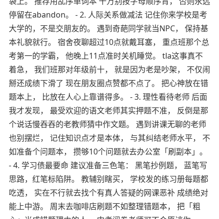
袋上。 推荐用乱序单词本 千万别按字母顺序背， 否则永远
停留在abandon。 -
2. 人际关系做减法 记住你来学校是考
大学的，不是交朋友的。 遇到奇葩同学就当NPC， 保持基
本礼貌就行。 宿舍夜聊超过10点就戴耳塞， 重点班那个总
考第一的学霸， 他晚上11点准时关机睡觉。 tla这事真不
着急， 我们班那对年级前十， 就是因为老是吵架， 不仅闹
掰还成绩下滑了 现在朋友圈点赞都不点了。 把心神放在错
题本上， 比放在人心上靠谱得多。 - 3. 理性看待老师 后面
我才发现， 最受欢迎的语文老师其实押题不准， 反倒是那
个说话慢吞吞的老教师猜中作文题。 遇到讲课无聊的老师
也别摆烂， 记住知识点才是本体， 与其纠结老师水平， 不
如准备个问题本， 攒够10个问题就去办公室「刷副本」。
- 4. 学习债最要命 建议准备三色笔： 黑笔抄例题， 蓝笔写
思路，红笔标陷阱。 教辅别瞎买， 学校发的练习册每题都
吃透， 实在不行就去找个有真人答疑的网课恶补 成绩绝对
能上中游。 周末去咖啡店刷题不如整理错题本， 把「粗