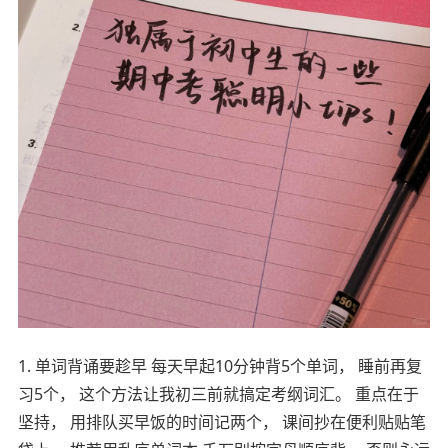
1. 单词背诵要趁早 每天早起10分钟背5个单词， 睡前再复
习5个， 这个方法让我初三前就搞定考纲词汇。 重点在于
坚持， 用排队买早饭的时间记两个， 课间抄在便利贴贴笔