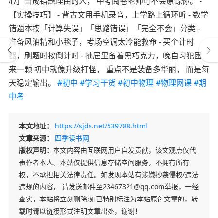
心」当成错题理由的人， 中考阅卷老师可不会原谅你。 -
【实操技巧】 - 背古文用手机录音，上学路上循环听 - 数学
错题本按「计算失误」「思路错误」「完全不会」分类 -
准备风油精和小毯子，考场空调太冷能救命 - 买个计时
器，刷题时按倒计时 - 抽屉里备着黑巧克力，晚自习犯困
来一颗 初中就像升级打怪， 重点不是装备多华丽， 而是每
天稳定输出。
#初中
#学习干货
#初中物理
#物理网课
#期
中考
本文地址：
https://sjds.net/539788.html
文章来源：
四季读书网
版权声明：
本文内容由互联网用户自发贡献，该文观点仅代
表作者本人。本站仅提供信息存储空间服务，不拥有所有
权，不承担相关法律责任。如发现本站有涉嫌抄袭侵权/违法
违规的内容， 请发送邮件至23467321@qq.com举报，一经
查实，本站将立刻删除;如已特别标注为本站原创文章的，转
载时请以链接形式注明文章出处，谢谢！