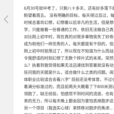
6月30号就中考了，只剩八十多天，还有好多落
盼望着周五。 没有明确的目标，每天得过且过，
时候总喜欢幻想，幻想着以后非凡的生活，但是想
学，只能做着一份普通的工作，依旧无法做自己真
对比刚上初中时，现在真的对很多事物丧失了好奇
成为和他们一样优秀的人，每天都是有干劲的，但
刚上初中时就用过了，所以现在不知道为什么而战
令我舒适的时刻幻想了无数个碎片式的未来。突然
么？执着到我觉得如果无法迅速找到答案就没有动
狂问我的天赋是什么，适合做什么之类的问题。阅
体职业比较适合去看八字” 目前还没考体育，不
着满分标准过的，而且前两天大概看了下800米
领跑了，缺乏经验，怕感觉不到时间的流逝，也有
来的无力，所以每天晚上都会因为害怕丢掉跑步这
另一个项目（我选实心球）来转移对跑步的焦虑…