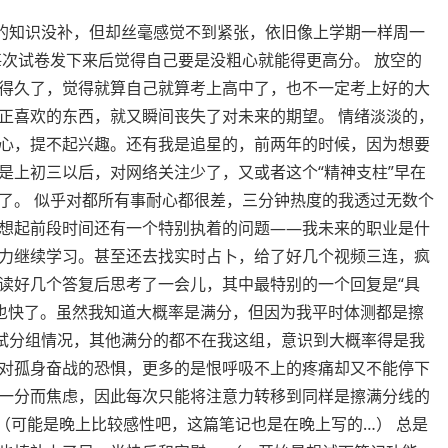
下的知识没补，但却丝毫感觉不到紧张，依旧像上学期一样周一
每次试卷发下来后觉得自己要是没粗心就能得更高分。 放空的
得久了，觉得就算自己就算考上高中了，也不一定考上好的大
正喜欢的东西，就又瞬间丧失了对未来的期望。 情绪淡淡的，
心，提不起兴趣。还有我是追星的，前两年的时候，因为想要
是上初三以后，对网络关注少了，又或者这个“精神支柱”早在
了。 似乎对都所有事耐心都很差，三分钟热度的我透过无数个
想起前段时间还有一个特别执着的问题——我未来的职业是什
力继续学习。甚至还去找实时占卜，给了好几个视频三连，疯
读好几个答复后思考了一会儿，其中最特别的一个回复是“具
过也快了。虽然我知道大概率是满分，但因为我平时体测都是擦
测试分组情况，其他满分的都不在我这组，意识到大概率得是我
对孤身奋战的恐惧，更多的是恨呼吸不上的疼痛却又不能停下
一分而焦虑，因此每次只能将注意力转移到同样是擦满分线的
（可能是晚上比较感性吧，这篇笔记也是在晚上写的…） 总是