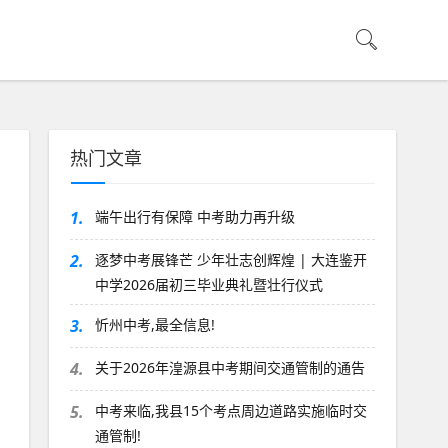
热门文章
1.
端午出行有保障 中考助力再升级
2.
逐梦中考展锋芒 少年壮志创辉煌 | 大连鉴开
中学2026届初三毕业典礼暨壮行仪式
3.
忻州中考,最全信息!
4.
关于2026年湟源县中考期间交通管制的通告
5.
中考来临,我县15个考点周边道路实施临时交
通管制!