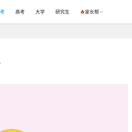
考
高考
大学
研究生
家长帮
0