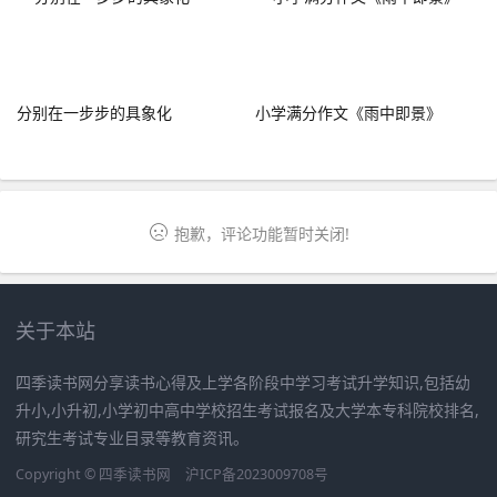
分别在一步步的具象化
小学满分作文《雨中即景》
抱歉，评论功能暂时关闭!
关于本站
四季读书网分享读书心得及上学各阶段中学习考试升学知识,包括幼
升小,小升初,小学初中高中学校招生考试报名及大学本专科院校排名,
研究生考试专业目录等教育资讯。
Copyright ©
四季读书网
沪ICP备2023009708号