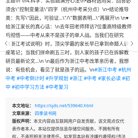
主题\n \n4.科学：实验题满分心法\n•器材选用类：回答必
须含\"控制变量法\"四字（杭州中考采分点）\n•结论推导
类：先写\"因此，可验证...\"/\"数据表明...\"再展开\n \n♥️
给浙江家长的真心话：\n去年田老师拜访7位重高特级教师
后彻悟——中考从来不是孩子的单人战。当我们在研究
《浙江考试说明》时，顶尖学霸的家长早已拿到命题人讲
座笔记；当我们拼命刷五三时，别人家的孩子已在拆解教
研员最新论文...\n \n最后作为浙江中考改革亲历者，我想
说：有些机会，看见了就是孩子的运。\n
#浙江中考
#杭州
中考
#中考倒计时
#升学规划
#浙江
#中考
#家长必读
#初
中
#初中学习方法
#中考复习
本文地址：
https://sjds.net/539640.html
文章来源：
四季读书网
版权声明：
本文内容由互联网用户自发贡献，该文观点仅代
表作者本人。本站仅提供信息存储空间服务，不拥有所有
权，不承担相关法律责任。如发现本站有涉嫌抄袭侵权/违法