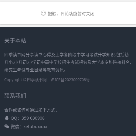
抱歉，评论功能暂时关闭!
关于本站
四季读书网分享读书心得及上学各阶段中学习考试升学知识,包括幼
升小,小升初,小学初中高中学校招生考试报名及大学本专科院校排名,
研究生考试专业目录等教育资讯。
Copyright ©
四季读书网
沪ICP备2023009708号
联系我们
合作或咨询可通过如下方式：
QQ：359 030908
微信：kefubuxiuxi