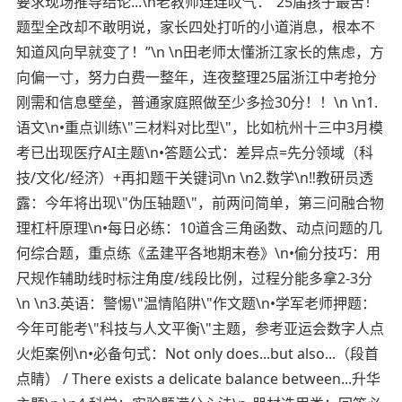
要求现场推导结论...\n老教师连连叹气：“25届孩子最苦！
题型全改却不敢明说，家长四处打听的小道消息，根本不
知道风向早就变了！”\n \n田老师太懂浙江家长的焦虑，方
向偏一寸，努力白费一整年，连夜整理25届浙江中考抢分
刚需和信息壁垒，普通家庭照做至少多捡30分！！\n \n1.
语文\n•重点训练\"三材料对比型\"，比如杭州十三中3月模
考已出现医疗AI主题\n•答题公式：差异点=先分领域（科
技/文化/经济）+再扣题干关键词\n \n2.数学\n‼教研员透
露：今年将出现\"伪压轴题\"，前两问简单，第三问融合物
理杠杆原理\n•每日必练：10道含三角函数、动点问题的几
何综合题，重点练《孟建平各地期末卷》\n•偷分技巧：用
尺规作辅助线时标注角度/线段比例，过程分能多拿2-3分
\n \n3.英语：警惕\"温情陷阱\"作文题\n•学军老师押题：
今年可能考\"科技与人文平衡\"主题，参考亚运会数字人点
火炬案例\n•必备句式：Not only does...but also...（段首
点睛） / There exists a delicate balance between...升华