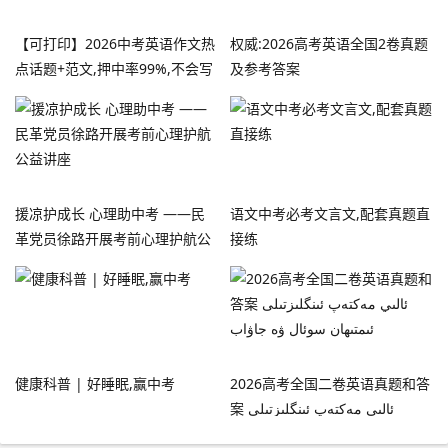
【可打印】2026中考英语作文热
权威:2026高考英语全国2卷真题
点话题+范文,押中率99%,不会写
及参考答案
的,直接背!江苏初中英语
援凉护成长 心理助中考 ——民
语文中考必考文言文,配套真题直
革党员徐路开展考前心理护航公
接练
益讲座
健康科普 | 好睡眠,赢中考
2026高考全国二卷英语真题和答
案 ئالىي مەكتەپ ئىنگلىزتىلى
ئىمتىھان سوئال ۋە جاۋاب