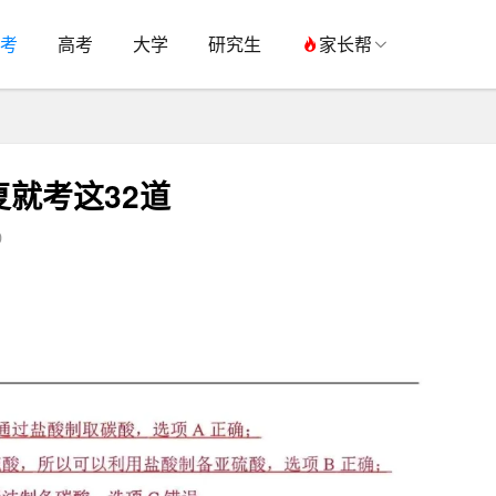
考
高考
大学
研究生
家长帮
就考这32道
0