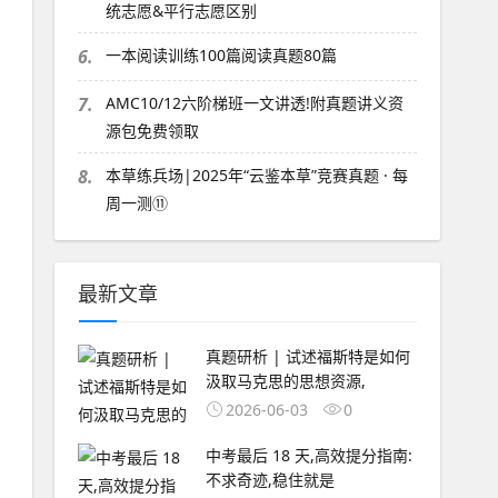
统志愿&平行志愿区别
6.
一本阅读训练100篇阅读真题80篇
7.
AMC10/12六阶梯班一文讲透!附真题讲义资
源包免费领取
8.
本草练兵场|2025年“云鉴本草”竞赛真题 · 每
周一测⑪
最新文章
真题研析 | 试述福斯特是如何
汲取马克思的思想资源,
2026-06-03
0
中考最后 18 天,高效提分指南:
不求奇迹,稳住就是