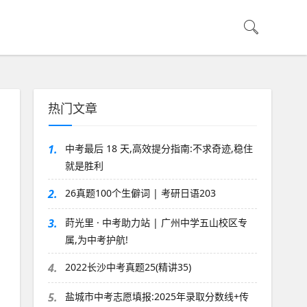
热门文章
1.
中考最后 18 天,高效提分指南:不求奇迹,稳住
就是胜利
2.
26真题100个生僻词 | 考研日语203
3.
莳光里 · 中考助力站 | 广州中学五山校区专
属,为中考护航!
4.
2022长沙中考真题25(精讲35)
5.
盐城市中考志愿填报:2025年录取分数线+传