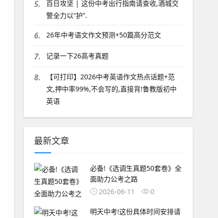
5.
百日攻坚 | 这份中考出行指南请查收,酒城交
警全力以“护”.
6.
26年中考语文作文预测+50篇高分范文
7.
记录一下26高考真题
8.
【可打印】2026中考英语作文热点话题+范
文,押中率99%,不会写的,直接背!鲁教版初中
英语
最新文章
必备!《选调生真题50套卷》全
面助力公考之路
2026-06-11
0
明天中考!这份具体时间安排请