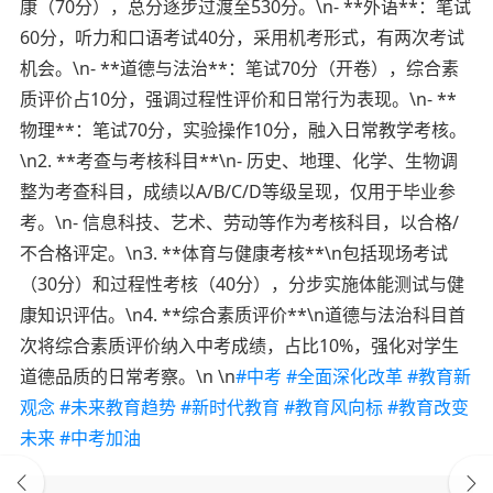
康（70分），总分逐步过渡至530分。\n- **外语**：笔试
60分，听力和口语考试40分，采用机考形式，有两次考试
机会。\n- **道德与法治**：笔试70分（开卷），综合素
质评价占10分，强调过程性评价和日常行为表现。\n- **
物理**：笔试70分，实验操作10分，融入日常教学考核。
\n2. **考查与考核科目**\n- 历史、地理、化学、生物调
整为考查科目，成绩以A/B/C/D等级呈现，仅用于毕业参
考。\n- 信息科技、艺术、劳动等作为考核科目，以合格/
不合格评定。\n3. **体育与健康考核**\n包括现场考试
（30分）和过程性考核（40分），分步实施体能测试与健
康知识评估。\n4. **综合素质评价**\n道德与法治科目首
次将综合素质评价纳入中考成绩，占比10%，强化对学生
道德品质的日常考察。\n \n
#中考
#全面深化改革
#教育新
观念
#未来教育趋势
#新时代教育
#教育风向标
#教育改变
未来
#中考加油