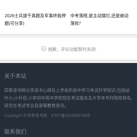
2026士兵提干真题及军事终极押
中考落榜,是主动摆烂,还是被动
题(可分享)
落败?
抱歉，评论功能暂时关闭!
关于本站
四季读书网分享读书心得及上学各阶段中学习考试升学知识,包括幼
升小,小升初,小学初中高中学校招生考试报名及大学本专科院校排名,
研究生考试专业目录等教育资讯。
Copyright ©
四季读书网
沪ICP备2023009708号
联系我们