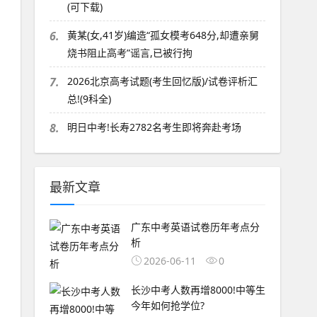
(可下载)
6.
黄某(女,41岁)编造“孤女模考648分,却遭亲舅
烧书阻止高考”谣言,已被行拘
7.
2026北京高考试题(考生回忆版)/试卷评析汇
总!(9科全)
8.
明日中考!长寿2782名考生即将奔赴考场
最新文章
广东中考英语试卷历年考点分
析
2026-06-11
0
长沙中考人数再增8000!中等生
今年如何抢学位?