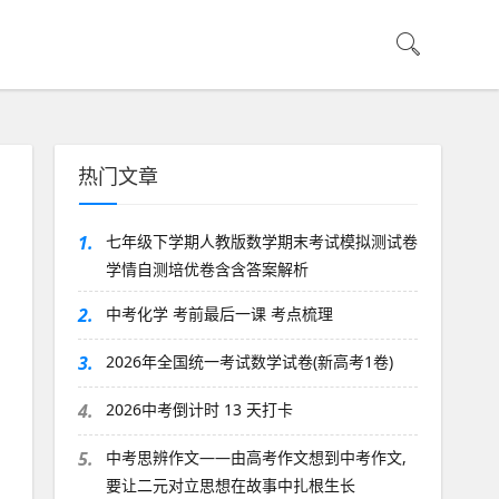
热门文章
1.
七年级下学期人教版数学期末考试模拟测试卷
学情自测培优卷含含答案解析
2.
中考化学 考前最后一课 考点梳理
3.
2026年全国统一考试数学试卷(新高考1卷)
4.
2026中考倒计时 13 天打卡
5.
中考思辨作文——由高考作文想到中考作文,
要让二元对立思想在故事中扎根生长