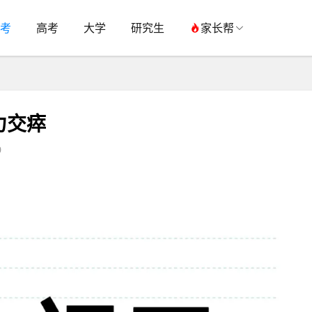
考
高考
大学
研究生
家长帮
力交瘁
0