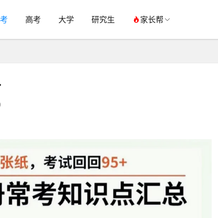
考
高考
大学
研究生
家长帮
分
0