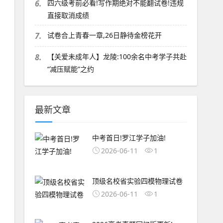
6.
四六级考前必看!写作期绝对不能翻试卷!违规
直接取消成绩
7.
试卷合上青春一章,26日静待金榜花开
8.
【关爱未成年人】龙陵:100余名中考学子共赴
“减压赋能”之约
最新文章
中考首日!罗江学子加油!
2026-06-11
1
顶级名校省实验四模物理试卷
2026-06-11
1