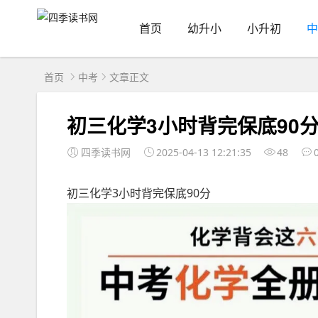
首页
幼升小
小升初
中
首页
中考
文章正文
初三化学3小时背完保底90
四季读书网
2025-04-13 12:21:35
48
初三化学3小时背完保底90分