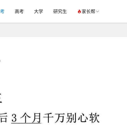
考
高考
大学
研究生
家长帮
0