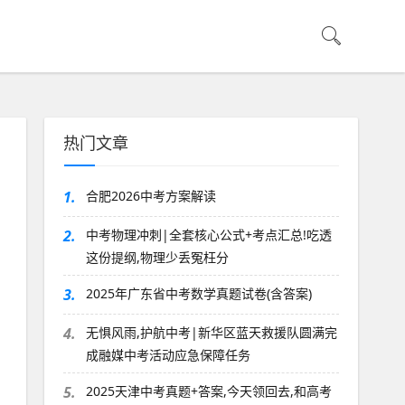
热门文章
1.
合肥2026中考方案解读
2.
中考物理冲刺|全套核心公式+考点汇总!吃透
这份提纲,物理少丢冤枉分
3.
2025年广东省中考数学真题试卷(含答案)
4.
无惧风雨,护航中考|新华区蓝天救援队圆满完
成融媒中考活动应急保障任务
5.
2025天津中考真题+答案,今天领回去,和高考