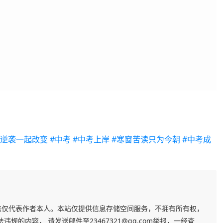
习逆袭一起改变
#中考
#中考上岸
#寒窗苦读只为今朝
#中考成
点仅代表作者本人。本站仅提供信息存储空间服务，不拥有所有权，
的内容， 请发送邮件至23467321@qq.com举报，一经查