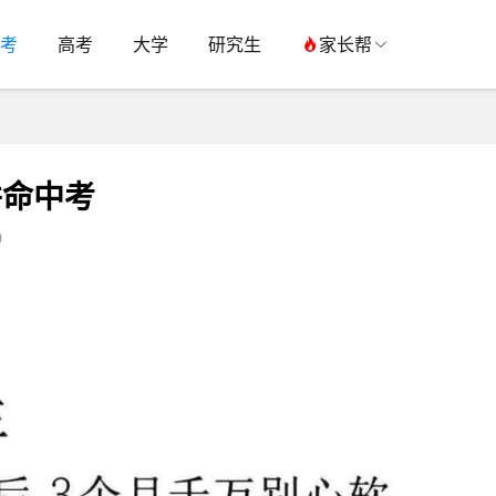
考
高考
大学
研究生
家长帮
拼命中考
0