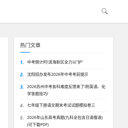
热门文章
1.
中考倒计时!滨海新区全力以“护”
2.
沈阳招办发布2026年中考考前提示
3.
2026苏州中考各科难度反馈来了!附英语、化
学答题技巧!
4.
七年级下册语文期末考试试题模拟卷三
5.
2026年山东高考真题(九科全包含日语俄语)
(可下载PDF)