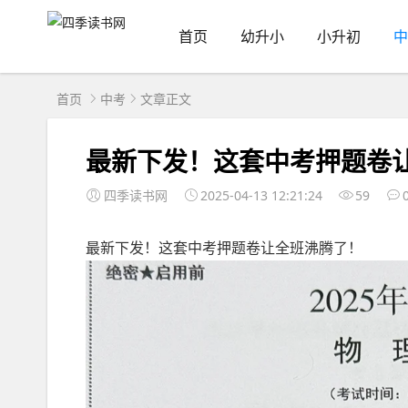
首页
幼升小
小升初
中
首页
中考
文章正文
最新下发！这套中考押题卷
四季读书网
2025-04-13 12:21:24
59
最新下发！这套中考押题卷让全班沸腾了！