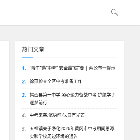
热门文章
1.
“端午”遇“中考” 安全最“粽”要 | 两公布一提示
2.
徐燕检查全区中考准备工作
3.
揭西县第一中学:凝心聚力备战中考 护航学子
逐梦前行
4.
中考来袭,沉稳静心,自有光芒
5.
五祖镇关于净化2026年黄冈市中考期间思源
实验学校周边环境的通告