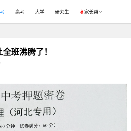
考
高考
大学
研究生
家长帮
让全班沸腾了！
0